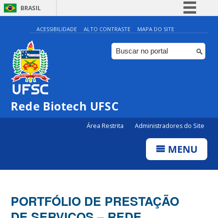
BRASIL
Simplifique!
ACESSIBILIDADE
ALTO CONTRASTE
MAPA DO SITE
Comunica BR
Participe
Acesso à informação
Legislação
Rede Biotech UFSC
Canais
Área Restrita
Administradores do Site
MENU
PORTFÓLIO DE PRESTAÇÃO
DE SERVIÇOS – REDE