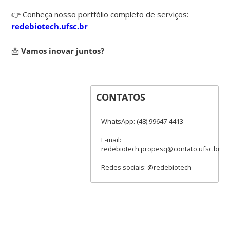
👉 Conheça nosso portfólio completo de serviços:
redebiotech.ufsc.br
📩
Vamos inovar juntos?
CONTATOS
WhatsApp: (48) 99647-4413
E-mail:
redebiotech.propesq@contato.ufsc.br
Redes sociais: @redebiotech