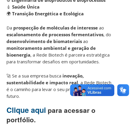
⚙️
Engenharia de Bioprodutos e Bioprocessos
💉
Saúde Única
🌍
Transição Energética e Ecológica
Da
prospecção de moléculas de interesse
ao
escalonamento de processos fermentativos
, do
desenvolvimento de biomateriais
ao
monitoramento ambiental e geração de
bioenergia
, a Rede Biotech é parceira estratégica
para transformar desafios em oportunidades.
🚀 Se a sua empresa busca
inovação,
sustentabilidade e impacto real
, a Rede Biotech
é o caminho para levar o seu próximo projeto ao
futuro.
Clique aqui
para acessar o
portfólio.