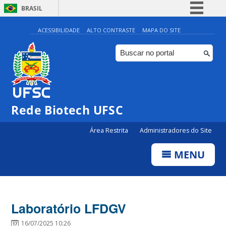
BRASIL
Simplifique!
ACESSIBILIDADE
ALTO CONTRASTE
MAPA DO SITE
Comunica BR
Participe
Acesso à informação
Legislação
Rede Biotech UFSC
Canais
Área Restrita
Administradores do Site
MENU
Laboratório LFDGV
16/07/2025 10:26