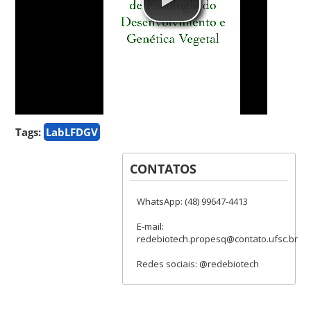
Tags:
LabLFDGV
CONTATOS
WhatsApp: (48) 99647-4413
E-mail:
redebiotech.propesq@contato.ufsc.br
Redes sociais: @redebiotech