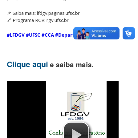
📌 Saiba mais: lfdgv.paginas.ufsc.br
🔗 Programa RGV: rgv.ufsc.br
#LFDGV
#UFSC
#CCA
#DepartamentoDeFitotecnia
#Biot
Clique aqui
e saiba mais.