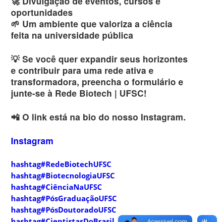
🚀 Divulgação de eventos, cursos e
oportunidades
🌱 Um ambiente que valoriza a ciência
feita na universidade pública
💡 Se você quer expandir seus horizontes
e contribuir para uma rede ativa e
transformadora, preencha o formulário e
junte-se à Rede Biotech | UFSC!
📲 O link está na bio do nosso Instagram.
Instagram
hashtag
#RedeBiotechUFSC
hashtag
#BiotecnologiaUFSC
hashtag
#CiênciaNaUFSC
hashtag
#PósGraduaçãoUFSC
hashtag
#PósDoutoradoUFSC
hashtag
#CientistasDoBrasil