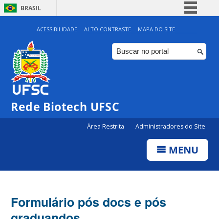
BRASIL
Simplifique!
ACESSIBILIDADE
ALTO CONTRASTE
MAPA DO SITE
Comunica BR
Participe
Acesso à informação
Legislação
Rede Biotech UFSC
Canais
Área Restrita
Administradores do Site
MENU
Formulário pós docs e pós
graduandos