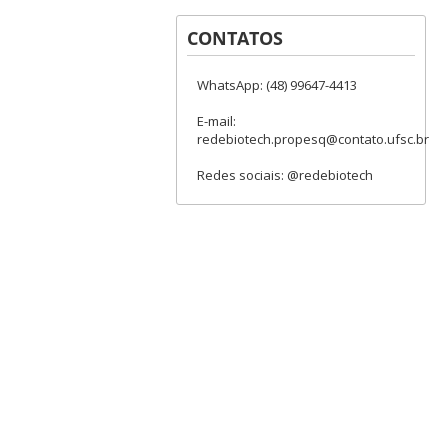
CONTATOS
WhatsApp: (48) 99647-4413
E-mail:
redebiotech.propesq@contato.ufsc.br
Redes sociais: @redebiotech